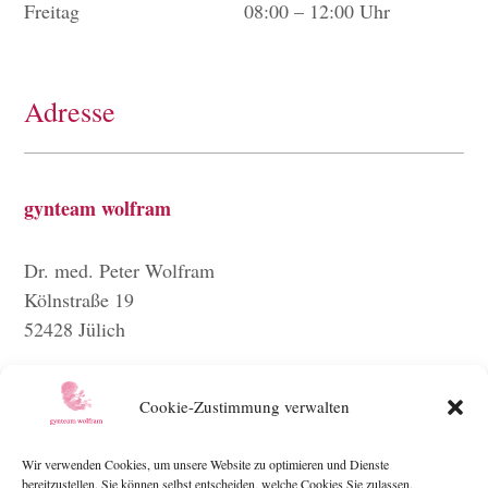
Freitag
08:00 – 12:00 Uhr
Adresse
gynteam wolfram
Dr. med. Peter Wolfram
Kölnstraße 19
52428 Jülich
E-Mail:
praxis@gynteam-wolfram.de
Cookie-Zustimmung verwalten
Telefon:
+49 2461 50666
Telefax: +49 2461 59813
Wir verwenden Cookies, um unsere Website zu optimieren und Dienste
bereitzustellen. Sie können selbst entscheiden, welche Cookies Sie zulassen.